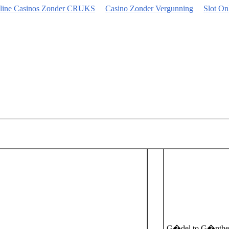
nline Casinos Zonder CRUKS
Casino Zonder Vergunning
Slot On
G�del to G�nthe