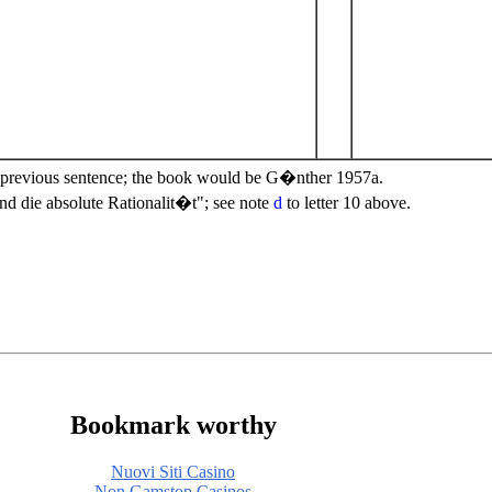
he previous sentence; the book would be G�nther 1957a.
d die absolute Rationalit�t"; see note
d
to letter 10 above.
Bookmark worthy
Nuovi Siti Casino
Non Gamstop Casinos