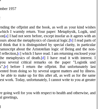
ember 1957
!
nding the offprint and the book, as well as your kind wishes
 which I warmly return. Your paper: Metaphysik, Logik, und
ion[
a
] I had not seen before, except insofar as it agrees with an
ours about the metaphysics of classical logic.[
b
] I read parts of
hink that it is distinguished by special clarity, in particular
anuscript about the Aristotelian logic of Being and the non-
 reflection,[
c
] which I have read. I am returning enclosed your
the metaphysics of death.[
d
] I have read it with interest. I
you several critical remarks on the paper "Logistik und
k",[
e
] before I return the offprint. But unfortunately last
nted from doing so by several urgent matters and by illness.
be able to make up for this after all, as well as for the same
est work. Today, unfortunately, I cannot write to you at greater
are going well for you with respect to health and otherwise, and
al greetings,
l