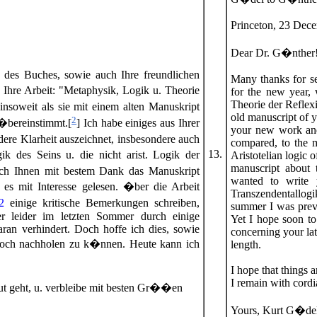
Princeton, 23 Dec
Dear Dr. G�nther
des Buches, sowie auch Ihre freundlichen
Many thanks for se
 Ihre Arbeit: "Metaphysik, Logik u. Theorie
for the new year,
Theorie der Reflex
 insoweit als sie mit einem alten Manuskript
old manuscript of y
2
�bereinstimmt.[
] Ich habe einiges aus Ihrer
your new work and t
dere Klarheit auszeichnet, insbesondere auch
compared, to the m
13.
k des Seins u. die nicht arist. Logik der
Aristotelian logic of
manuscript about 
 ich Ihnen mit bestem Dank das Manuskript
wanted to write 
 es mit Interesse gelesen. �ber die Arbeit
Transzendentallogi
|2
einige kritische Bemerkungen schreiben,
summer I was preve
er leider im letzten Sommer durch einige
Yet I hope soon to 
ran verhindert. Doch hoffe ich dies, sowie
concerning your lat
 noch nachholen zu k�nnen. Heute kann ich
length.
I hope that things 
I remain with cordi
gut geht, u. verbleibe mit besten Gr��en
Yours, Kurt G�de