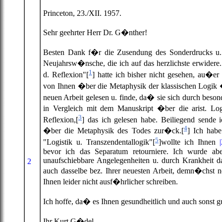
Princeton, 23./XII. 1957.
Sehr geehrter Herr Dr. G�nther!
Besten Dank f�r die Zusendung des Sonderdrucks u. 
Neujahrsw�nsche, die ich auf das herzlichste erwidere.
1
d. Reflexion"[
] hatte ich bisher nicht gesehen, au�er
von Ihnen �ber die Metaphysik der klassischen Logik 
neuen Arbeit gelesen u. finde, da� sie sich durch beson
in Vergleich mit dem Manuskript �ber die arist. Logi
3
Reflexion,[
] das ich gelesen habe. Beiliegend sende
4
�ber die Metaphysik des Todes zur�ck.[
] Ich habe
5
"Logistik u. Transzendentallogik"[
]wollte ich Ihnen
bevor ich das Separatum retourniere. Ich wurde ab
unaufschiebbare Angelegenheiten u. durch Krankheit da
2
auch dasselbe bez. Ihrer neuesten Arbeit, demn�chst
Ihnen leider nicht ausf�hrlicher schreiben.
Ich hoffe, da� es Ihnen gesundheitlich und auch sonst 
Ihr Kurt G�del