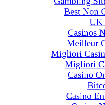
Gambling Sit
Best Non 
UK 
Casinos 
Meilleur 
Migliori Casi
Migliori 
Casino O
Bitc
Casino En