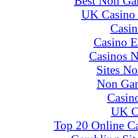
Best Non Ga
UK Casino
Casin
Casino E
Casinos 
Sites N
Non Gam
Casin
UK Ca
Top 20 Online C