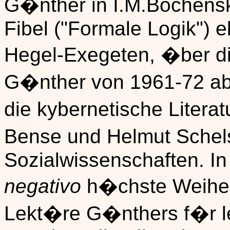
G�nther in I.M.Bochensk
Fibel ("Formale Logik") 
Hegel-Exegeten, �ber di
G�nther von 1961-72 abg
die kybernetische Litera
Bense und Helmut Schels
Sozialwissenschaften. In
negativo
h�chste Weihen
Lekt�re G�nthers f�r le