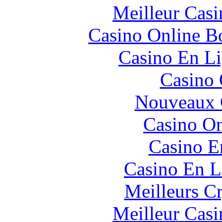
Meilleur Casi
Casino Online B
Casino En Li
Casino 
Nouveaux 
Casino O
Casino E
Casino En L
Meilleurs C
Meilleur Casi