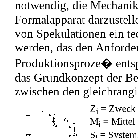
notwendig, die Mechanik
Formalapparat darzustelle
von Spekulationen ein te
werden, das den Anforde
Produktionsproze� entsp
das Grundkonzept der Ber
zwischen den gleichrang
Z
= Zweck
i
M
= Mittel
i
S
= System,
i