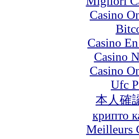
Migliori 
Casino O
Bitc
Casino En
Casino N
Casino O
Ufc P
本人確
крипто к
Meilleurs 